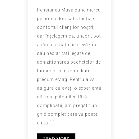
Pensiunea Maya pune mereu
pe primul loc satisfacția și
confortul clienților noștri,
dar înțelegem că, uneori, pot
apărea situații neprevăzute
sau neclarități legate de
achiziționarea pachetelor de
turism prin intermediari
precum eMag. Pentru a vă
asigura că aveți o experiență
cât mai plăcută și fără
complicații, am pregătit un
ghid complet care vă poate
ajuta […]