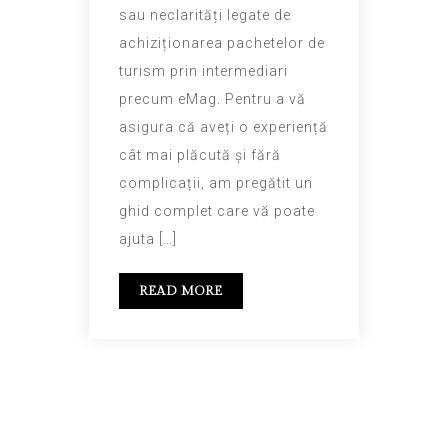
sau neclarități legate de
achiziționarea pachetelor de
turism prin intermediari
precum eMag. Pentru a vă
asigura că aveți o experiență
cât mai plăcută și fără
complicații, am pregătit un
ghid complet care vă poate
ajuta […]
READ MORE